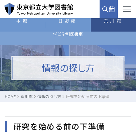
本館
日野館
荒川館
学部学科図書室
情報の探し方
HOME
荒川館
情報の探し方
研究を始める前の下準備
研究を始める前の下準備