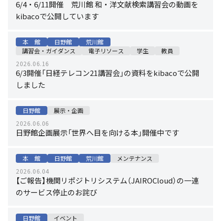
6/4・6/11開催 荒川館 和・洋文献検索講習会の動画を
kibacoで公開しています
本 館
日野館
荒川館
講習会・ガイダンス
電子リソース
学生
教員
2026.06.16
6/3開催「日経テレコン21講習会」の資料をkibacoで公開
しました
日野館
展示・企画
2026.06.06
日野館企画展示「世界へ目を向ける本」開催中です
本 館
日野館
荒川館
メンテナンス
2026.06.04
【ご報告】機関リポジトリシステム（JAIROCloud）の一連
のサービス停止のお詫び
日野館
イベント