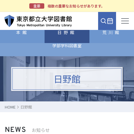
重要
複数の重要なお知らせがあります。
本館
日野館
荒川館
学部学科図書室
日野館
HOME
日野館
NEWS
お知らせ