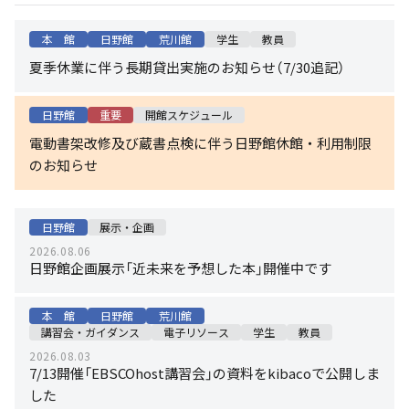
本 館
日野館
荒川館
学生
教員
夏季休業に伴う長期貸出実施のお知らせ（7/30追記）
日野館
重要
開館スケジュール
電動書架改修及び蔵書点検に伴う日野館休館・利用制限
のお知らせ
日野館
展示・企画
2026.08.06
日野館企画展示「近未来を予想した本」開催中です
本 館
日野館
荒川館
講習会・ガイダンス
電子リソース
学生
教員
2026.08.03
7/13開催「EBSCOhost講習会」の資料をkibacoで公開しま
した