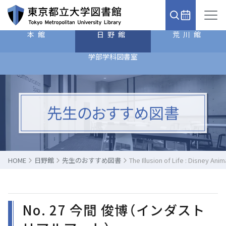
本館
日野館
荒川館
学部学科図書室
先生のおすすめ図書
HOME
日野館
先生のおすすめ図書
The Illusion of Life : Disn
No. 27 今間 俊博（インダスト