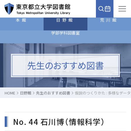
本館
日野館
荒川館
学部学科図書室
先生のおすすめ図書
HOME
日野館
先生のおすすめ図書
仮説のつくりかた : 多様なデー
No. 44 石川博（情報科学）