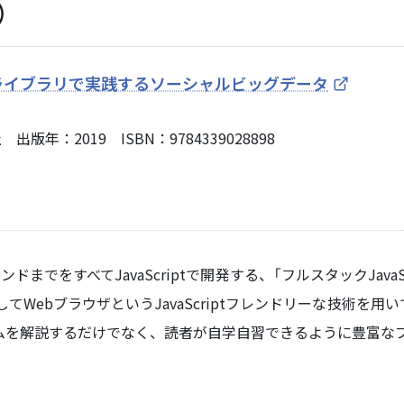
）
械学習ライブラリで実践するソーシャルビッグデータ
年：2019 ISBN：9784339028898
をすべてJavaScriptで開発する、「フルスタックJava
cketそしてWebブラウザというJavaScriptフレンドリーな技
ムを解説するだけでなく、読者が自学自習できるように豊富な