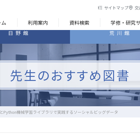
サイトマップ
交
ーム
利用案内
資料検索
学修・研究
日野館
荒川館
先生のおすすめ図書
iptとPython機械学習ライブラリで実践するソーシャルビッグデータ