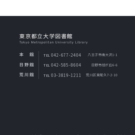
東京都立大学図書館
Tokyo Metropolitan University Library
本館
042-677-2404
八王子市南大沢1-1
TEL
日野館
042-585-8604
日野市旭が丘6-6
TEL
荒川館
03-3819-1211
荒川区東尾久7-2-10
TEL