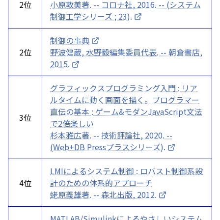
2位
小原敦美著. -- コロナ社, 2016. -- (システム
制御工学シリーズ ; 23).
制御の事典
2位
野波健蔵, 水野毅編集委員代表. -- 朝倉書店,
2015.
グラフィックスプログラミング入門 : リア
ルタイムに動く画面を描く。プログラマー
直伝の基本 : ゲーム&モダンJavaScript文法
3位
で2倍楽しい
杉本雅広著. -- 技術評論社, 2020. --
(Web+DB Pressプラスシリーズ).
LMIによるシステム制御 : ロバスト制御系設
4位
計のための体系的アプローチ
蛯原義雄著. -- 森北出版, 2012.
MATLAB/Simulinkによるやさしいシステム