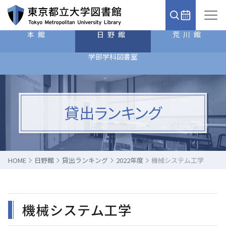
本館
日野館
荒川館
学部学科図書室
貸出ランキング
HOME
日野館
貸出ランキング
2022年度
機械システム工学
機械システム工学