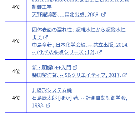
4位
制御工学
天野耀鴻著. -- 森北出版, 2008.
固体表面の濡れ性 : 超親水性から超撥水性
まで
4位
中島章著 ; 日本化学会編. -- 共立出版, 2014.
-- (化学の要点シリーズ ; 12).
新・明解C++入門
4位
柴田望洋著. -- SBクリエイティブ, 2017.
非線形システム論
4位
石島辰太郎 [ほか] 著. -- 計測自動制御学会,
1993.