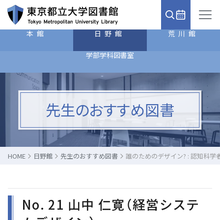
本館
日野館
荒川館
学部学科図書室
先生のおすすめ図書
HOME
日野館
先生のおすすめ図書
誰のためのデザイン? : 認知科
No. 21 山中 仁寛（経営システ