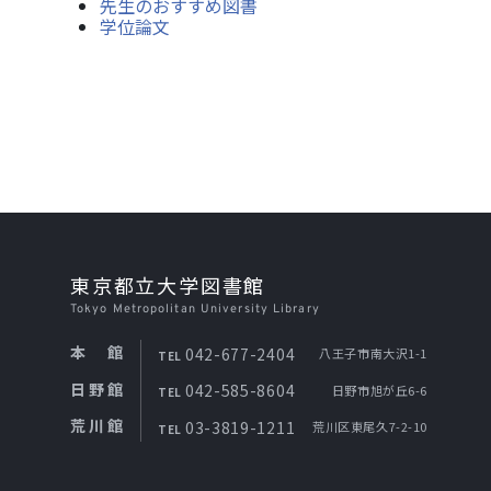
先生のおすすめ図書
学位論文
東京都立大学図書館
Tokyo Metropolitan University Library
本館
042-677-2404
八王子市南大沢1-1
TEL
日野館
042-585-8604
日野市旭が丘6-6
TEL
荒川館
03-3819-1211
荒川区東尾久7-2-10
TEL