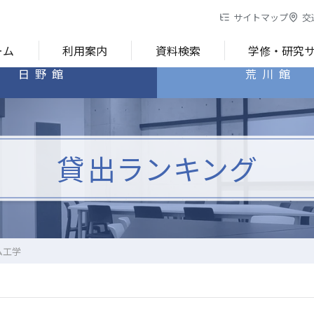
サイトマップ
交
ーム
利用案内
資料検索
学修・研究
日野館
荒川館
貸出ランキング
ム工学