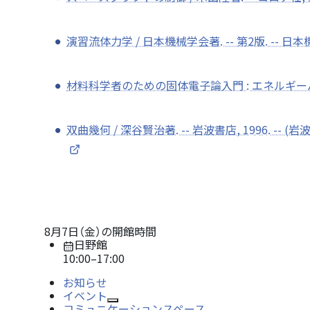
演習流体力学 / 日本機械学会著. -- 第2版. -- 日本機
材料科学者のための固体電子論入門 : エネルギーバンド
双曲幾何 / 深谷賢治著. -- 岩波書店, 1996. -- (
8月7日（金）
の開館時間
日野館
10:00
–
17:00
お知らせ
イベント
Open/Close
コミュニケーションスペース