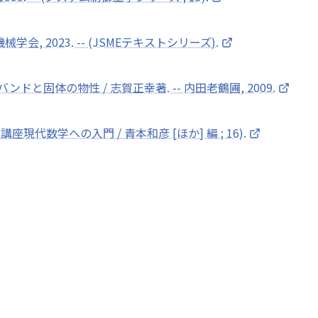
械学会, 2023. -- (JSMEテキストシリーズ).
と固体の物性 / 志賀正幸著. -- 内田老鶴圃, 2009.
岩波講座現代数学への入門 / 青本和彦 [ほか] 編 ; 16).