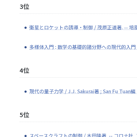
3位
衛星とロケットの誘導・制御 / 茂原正道著. -- 培風館, 1
多様体入門 : 数学の基礎的諸分野への現代的入門 / 松島与三
4位
現代の量子力学 / J.J. Sakurai著 ; San Fu Tuan編
5位
スペースクラフトの制御 / 木田隆著. -- コロナ社, 19