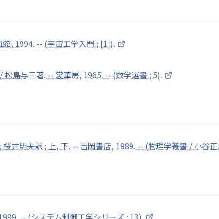
994. -- (宇宙工学入門 ; [1]).
著. -- 裳華房, 1965. -- (数学選書 ; 5).
 ; 桜井明夫訳 ; 上, 下. -- 吉岡書店, 1989. -- (物理学叢書 / 小谷正雄 
99. -- (システム制御工学シリーズ ; 13).