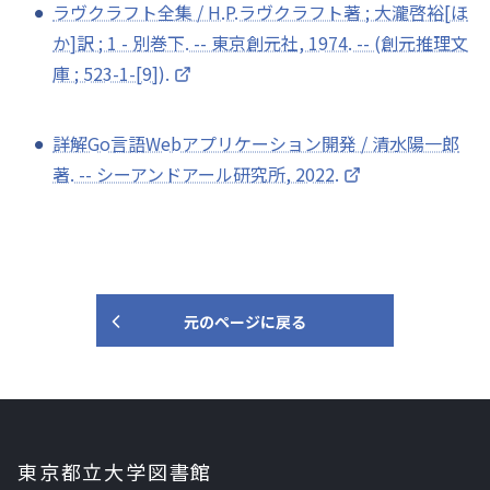
ラヴクラフト全集 / H.P.ラヴクラフト著 ; 大瀧啓裕[ほ
か]訳 ; 1 - 別巻下. -- 東京創元社, 1974. -- (創元推理文
庫 ; 523-1-[9]).
詳解Go言語Webアプリケーション開発 / 清水陽一郎
著. -- シーアンドアール研究所, 2022.
元のページに戻る
東京都立大学図書館