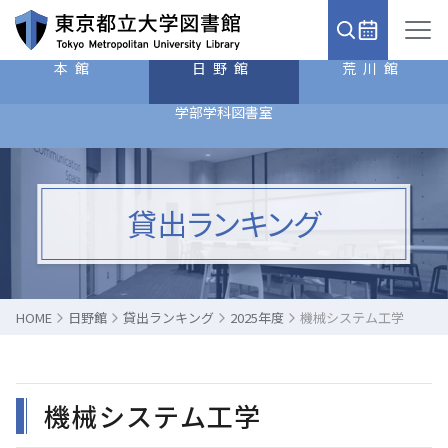
本館
日野館
荒川館
学部学科図書室
貸出ランキング
HOME
日野館
貸出ランキング
2025年度
機械システム工学
機械システム工学