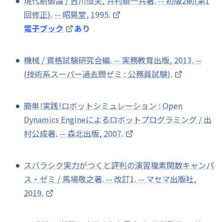
現代制御論 / 吉川恒夫, 井村順一共著. -- 初版2刷(第1
回修正). -- 昭晃堂, 1995.
電子ブック
あり
機械 / 資格試験研究会編. -- 実務教育出版, 2013. --
(技術系スーパー過去問ゼミ : 公務員試験).
簡単!実践!ロボットシミュレーション : Open
Dynamics Engineによるロボットプログラミング / 出
村公成著. -- 森北出版, 2007.
スバラシク実力がつくと評判の演習複素関数キャンパ
ス・ゼミ / 馬場敬之著. -- 改訂1. -- マセマ出版社,
2019.