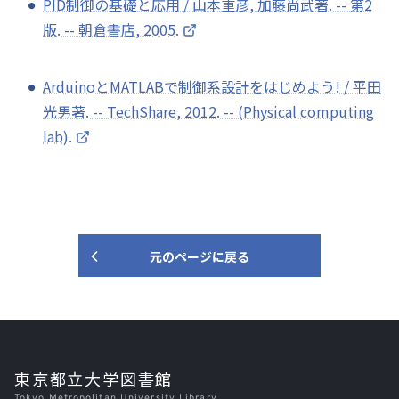
PID制御の基礎と応用 / 山本重彦, 加藤尚武著. -- 第2
版. -- 朝倉書店, 2005.
ArduinoとMATLABで制御系設計をはじめよう! / 平田
光男著. -- TechShare, 2012. -- (Physical computing
lab).
元のページに戻る
東京都立大学図書館
Tokyo Metropolitan University Library