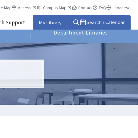
te Map
Access
Campus Map
Contact
FAQ
Japanese
rch Support
Search / Calendar
My Library
Department Libraries