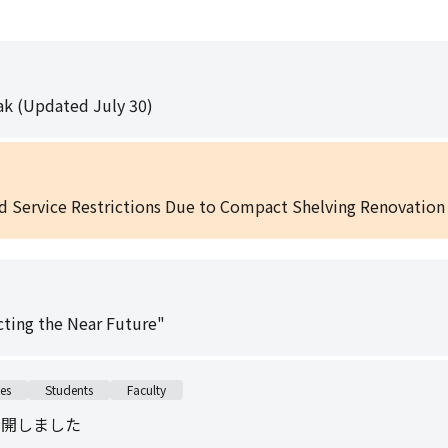
k (Updated July 30)
nd Service Restrictions Due to Compact Shelving Renovation
cting the Near Future"
es
Students
Faculty
で公開しました