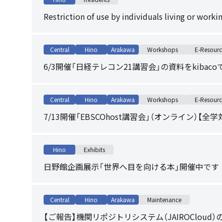
Restriction of use by individuals living or work
Central
Hino
Arakawa
Workshops
E-Resourc
6/3開催「日経テレコン21講習会」の資料をkibac
Central
Hino
Arakawa
Workshops
E-Resourc
7/13開催「EBSCOhost講習会」（オンライン）【全学
Hino
Exhibits
日野館企画展示「世界へ目を向ける本」開催中です
Central
Hino
Arakawa
Maintenance
【ご報告】機関リポジトリシステム（JAIROClou