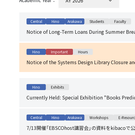
Academic Year：
Central
Hino
Arakawa
Students
Faculty
Notice of Long-Term Loans During Summer Brea
Hino
Important
Hours
Notice of the Systems Design Library Closure a
Hino
Exhibits
Currently Held: Special Exhibition "Books Predi
Central
Hino
Arakawa
Workshops
E-Resourc
7/13開催「EBSCOhost講習会」の資料をkibaco