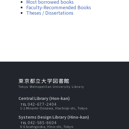
Most borrowed books
Faculty-Recommended Books
Theses / Dissertations
東京都立大学図書館
Tokyo Metropolitan University Library
Central Library (Hon-kan)
042-677-2404
TEL
1-1 Minami-Oosawa, Hachioji-shi, Tokyo
Systems Design Library (Hino-kan)
042-585-8604
TEL
6-6 Asahigaoka, Hino-shi, Tokyo