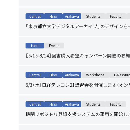
Central
Hino
Arakawa
Students
Faculty
「東京都立大学デジタルアーカイブ」のデザインを
Hino
Events
【5/15-8/14】図書購入希望キャンペーン開催のお
Central
Hino
Arakawa
Workshops
E-Resourc
6/3（水）日経テレコン21講習会を開催します（オン
Central
Hino
Arakawa
Students
Faculty
機関リポジトリ登録支援システムの運用を開始し