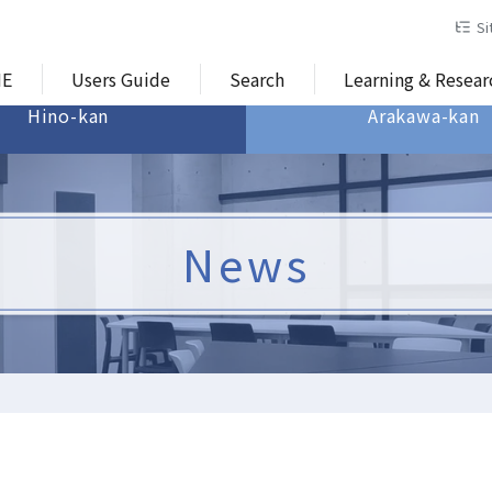
Si
E
Users Guide
Search
Learning & Resea
Hino-kan
Arakawa-kan
News