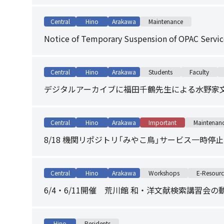
Central
Hino
Arakawa
Maintenance
Notice of Temporary Suspension of OPAC Servic
Central
Hino
Arakawa
Students
Faculty
デジタルアーカイブに福田千鶴先生による水野家
Central
Hino
Arakawa
Important
Maintenan
8/18 機関リポジトリ「みやこ鳥」サービス一時停
Central
Hino
Arakawa
Workshops
E-Resourc
6/4・6/11開催 荒川館 和・洋文献検索講習会の
Hino
Residents