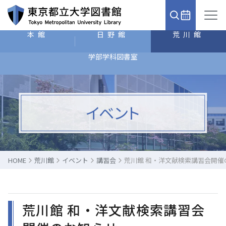
本館
日野館
荒川館
学部学科図書室
イベント
HOME
荒川館
イベント
講習会
荒川館 和・洋文献検索講習会開催
荒川館 和・洋文献検索講習会