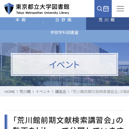
本館
日野館
荒川館
学部学科図書室
イベント
HOME
荒川館
イベント
講習会
「荒川館前期文献検索講習会」の動画
「荒川館前期文献検索講習会」の